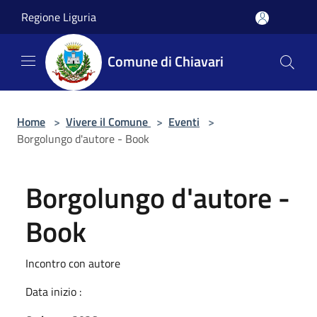
Salta al contenuto principale
Regione Liguria
Comune di Chiavari
Home
>
Vivere il Comune
>
Eventi
>
Borgolungo d'autore - Book
Borgolungo d'autore -
Book
Incontro con autore
Data inizio :