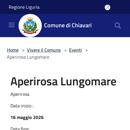
Salta al contenuto principale
Regione Liguria
Comune di Chiavari
Home
>
Vivere il Comune
>
Eventi
>
Aperirosa Lungomare
Aperirosa Lungomare
Aperirosa
Data inizio :
16 maggio 2026
Data fine: