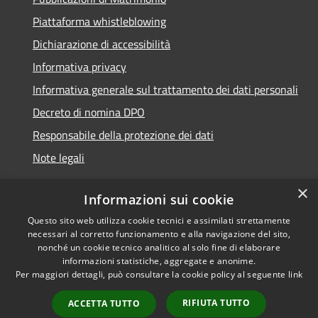
Piattaforma whistleblowing
Dichiarazione di accessibilità
Informativa privacy
Informativa generale sul trattamento dei dati personali
Decreto di nomina DPO
Responsabile della protezione dei dati
Note legali
×
Informazioni sui cookie
Questo sito web utilizza cookie tecnici e assimilati strettamente
RSS
© 2021 - 2026 Comune di
necessari al corretto funzionamento e alla navigazione del sito,
Accessibilità
Chiavari -
Area Riservata
nonché un cookie tecnico analitico al solo fine di elaborare
informazioni statistiche, aggregate e anonime.
Privacy
Per maggiori dettagli, può consultare la cookie policy al seguente
link
Cookie
Mappa del sito
RIFIUTA TUTTO
ACCETTA TUTTO
Piano di miglioramento