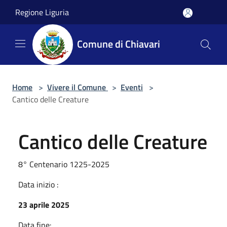
Salta al contenuto principale
Regione Liguria
Comune di Chiavari
Home
>
Vivere il Comune
>
Eventi
>
Cantico delle Creature
Cantico delle Creature
8° Centenario 1225-2025
Data inizio :
23 aprile 2025
Data fine: