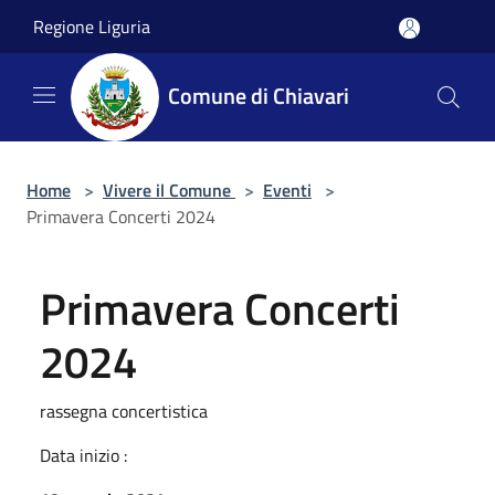
Salta al contenuto principale
Regione Liguria
Comune di Chiavari
Home
>
Vivere il Comune
>
Eventi
>
Primavera Concerti 2024
Primavera Concerti
2024
rassegna concertistica
Data inizio :