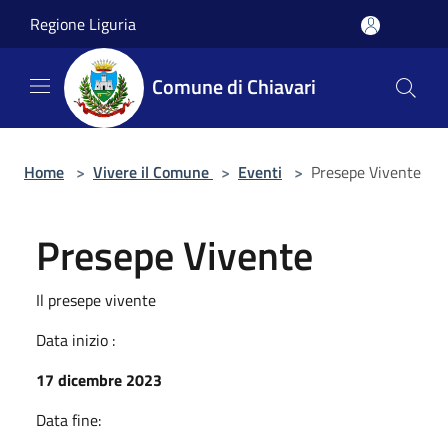
Salta al contenuto principale
Regione Liguria
Comune di Chiavari
Home
>
Vivere il Comune
>
Eventi
>
Presepe Vivente
Presepe Vivente
Il presepe vivente
Data inizio :
17 dicembre 2023
Data fine: