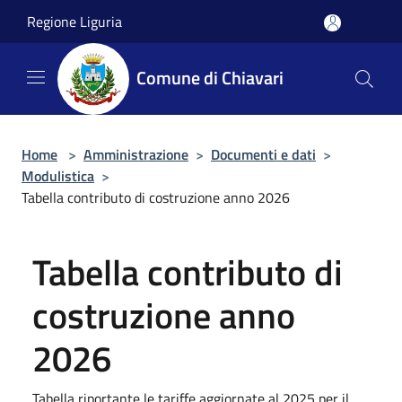
Salta al contenuto principale
Regione Liguria
Comune di Chiavari
Home
>
Amministrazione
>
Documenti e dati
>
Modulistica
>
Tabella contributo di costruzione anno 2026
Tabella contributo di
costruzione anno
2026
Tabella riportante le tariffe aggiornate al 2025 per il