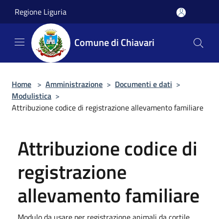
Salta al contenuto principale
Regione Liguria
Comune di Chiavari
Home
>
Amministrazione
>
Documenti e dati
>
Modulistica
>
Attribuzione codice di registrazione allevamento familiare
Attribuzione codice di
registrazione
allevamento familiare
Modulo da usare per registrazione animali da cortile