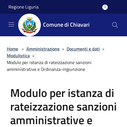
Salta al contenuto principale
Regione Liguria
Comune di Chiavari
Home
>
Amministrazione
>
Documenti e dati
>
Modulistica
>
Modulo per istanza di rateizzazione sanzioni
amministrative e Ordinanza-ingiunzione
Modulo per istanza di
rateizzazione sanzioni
amministrative e