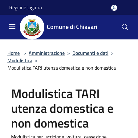
Salta al contenuto principale
Regione Liguria
Comune di Chiavari
Home
>
Amministrazione
>
Documenti e dati
>
Modulistica
>
Modulistica TARI utenza domestica e non domestica
Modulistica TARI
utenza domestica e
non domestica
Modulistica per iscrizione, voltura, cessazione,