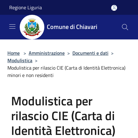
Salta al contenuto principale
Regione Liguria
Comune di Chiavari
Home
>
Amministrazione
>
Documenti e dati
>
Modulistica
>
Modulistica per rilascio CIE (Carta di Identità Elettronica)
minori e non residenti
Modulistica per
rilascio CIE (Carta di
Identità Elettronica)