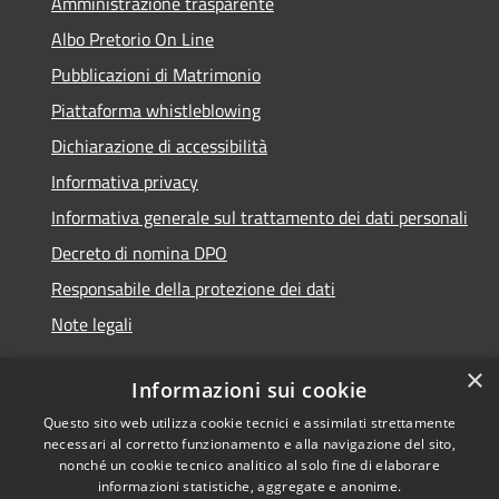
Amministrazione trasparente
Albo Pretorio On Line
Pubblicazioni di Matrimonio
Piattaforma whistleblowing
Dichiarazione di accessibilità
Informativa privacy
Informativa generale sul trattamento dei dati personali
Decreto di nomina DPO
Responsabile della protezione dei dati
Note legali
×
Informazioni sui cookie
Questo sito web utilizza cookie tecnici e assimilati strettamente
RSS
© 2021 - 2026 Comune di
necessari al corretto funzionamento e alla navigazione del sito,
Accessibilità
Chiavari -
Area Riservata
nonché un cookie tecnico analitico al solo fine di elaborare
Privacy
informazioni statistiche, aggregate e anonime.