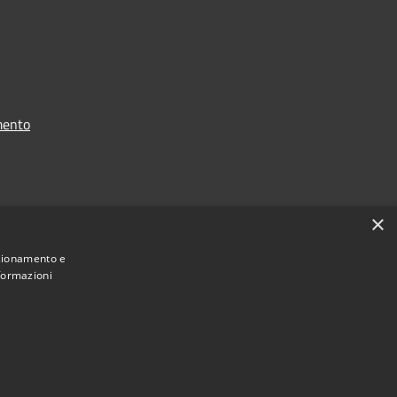
mento
i dati
×
nzionamento e
nformazioni
 2021 - 2026 Comune di Chiavari -
Area Riservata