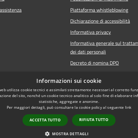
 assistenza
Piattaforma whistleblowing
Dichiarazione di accessibilità
Informativa privacy
Informativa generale sul tratta
dei dati personali
Decreto di nomina DPO
Responsabile della protezione de
Informazioni sui cookie
Note legali
web utilizza cookie tecnici e assimilati strettamente necessari al corretto fu
azione del sito, nonché un cookie tecnico analitico al solo fine di elaborare i
statistiche, aggregate e anonime.
Per maggiori dettagli, può consultare la cookie policy al seguente
link
RIFIUTA TUTTO
ACCETTA TUTTO
©
l sito
MOSTRA DETTAGLI