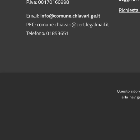
P.Iva: 00170160998
Richiesta
Email:
info@comune.chiavari.ge.it
PEC: comune.chiavari@cert.legalmail.it
Telefono: 01853651
Questo sito 
alla navig
RSS
Accessibilità
Privacy
Cookie
Mappa de
Piano di miglioramento del sito