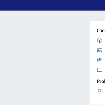
Con
Prob