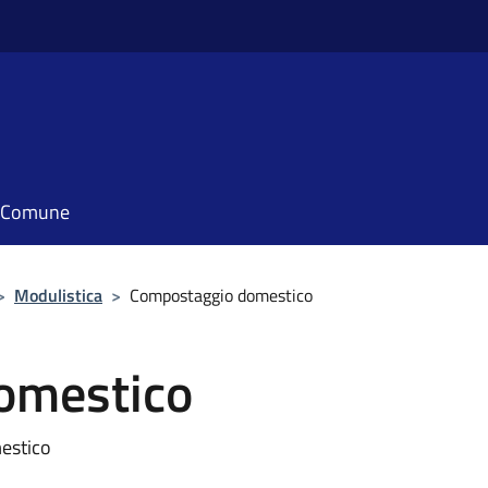
il Comune
>
Modulistica
>
Compostaggio domestico
omestico
estico