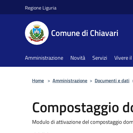
Salta al contenuto principale
Regione Liguria
Comune di Chiavari
Amministrazione
Novità
Servizi
Vivere 
Home
>
Amministrazione
>
Documenti e dati
Compostaggio d
Modulo di attivazione del compostaggio dom