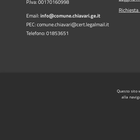
P.Iva: 00170160998
Richiesta
Email:
info@comune.chiavari.ge.it
PEC: comune.chiavari@cert.legalmail.it
Telefono: 01853651
Questo sito 
alla navig
RSS
Accessibilità
Privacy
Cookie
Mappa de
Piano di miglioramento del sito