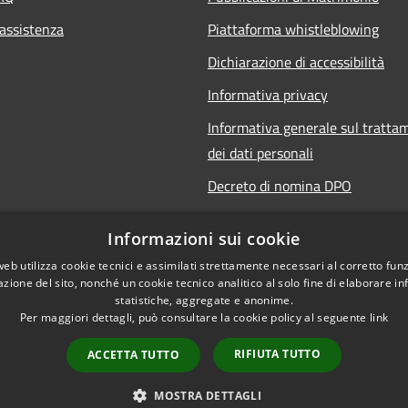
 assistenza
Piattaforma whistleblowing
Dichiarazione di accessibilità
Informativa privacy
Informativa generale sul tratta
dei dati personali
Decreto di nomina DPO
Responsabile della protezione de
Informazioni sui cookie
Note legali
web utilizza cookie tecnici e assimilati strettamente necessari al corretto fu
azione del sito, nonché un cookie tecnico analitico al solo fine di elaborare i
statistiche, aggregate e anonime.
Per maggiori dettagli, può consultare la cookie policy al seguente
link
RIFIUTA TUTTO
ACCETTA TUTTO
©
l sito
MOSTRA DETTAGLI