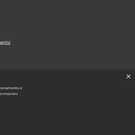
mento
i dati
×
nzionamento e
nformazioni
 2021 - 2026 Comune di Chiavari -
Area Riservata