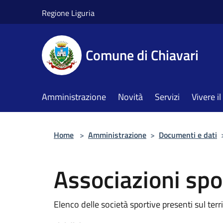
Salta al contenuto principale
Regione Liguria
Comune di Chiavari
Amministrazione
Novità
Servizi
Vivere 
Home
>
Amministrazione
>
Documenti e dati
Associazioni spo
Elenco delle società sportive presenti sul ter