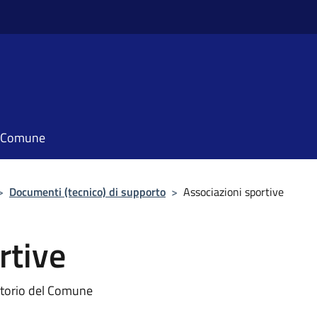
il Comune
>
Documenti (tecnico) di supporto
>
Associazioni sportive
rtive
ritorio del Comune