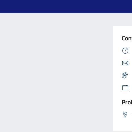
Con
Prob