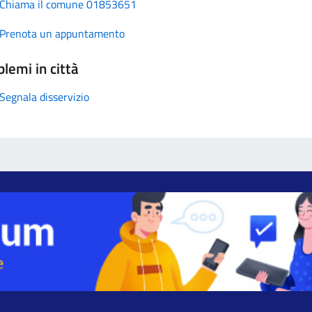
Chiama il comune 01853651
Prenota un appuntamento
lemi in città
Segnala disservizio