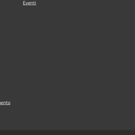
Eventi
mento
i dati